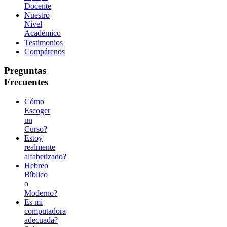
Docente
Nuestro
Nivel
Académico
Testimonios
Compárenos
Preguntas
Frecuentes
Cómo
Escoger
un
Curso?
Estoy
realmente
alfabetizado?
Hebreo
Bíblico
o
Moderno?
Es mi
computadora
adecuada?