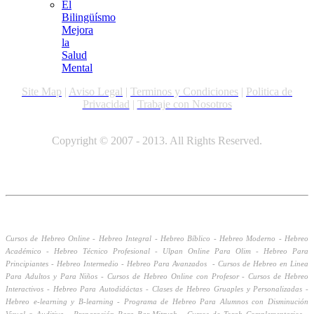
El
Bilingüísmo
Mejora
la
Salud
Mental
Site Map
|
Aviso Legal
|
Terminos y Condiciones
|
Politica de
Privacidad
|
Trabaje con Nosotros
Copyright © 2007 - 2013. All Rights Reserved.
Cursos de Hebreo Online - Hebreo Integral - Hebreo Bíblico - Hebreo Moderno - Hebreo
Académico -
Hebreo Técnico Profesional -
Ulpan Online Para Olim -
Hebreo Para
Principiantes - Hebreo Intermedio - Hebreo Para Avanzados - Cursos de Hebreo en Linea
Para Adultos y Para Niños - Cursos de Hebreo Online con Profesor - Cursos de Hebreo
Interactivos - Hebreo Para Autodidáctas - Clases de Hebreo Gruaples y Personalizadas -
Hebreo e-learning y B-learning - Programa de Hebreo Para Alumnos con Disminución