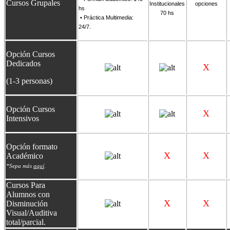
Cursos Grupales
Institucionales
opciones
hs
70 hs
• Prác
tica Multi
media:
24/7.
Opción Cursos
Dedicados
X
(1-3 personas)
Opción Cursos
X
Intensivos
Opción formato
X
X
Académico
*Sepa más
aquí
.
Cursos Para
Alumnos con
X
X
Disminución
Visual/Auditiva
total/parcial.