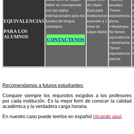
Mahir se corresponde
do Ulpan
anuales:
con las reglas
Ejad para
Tienen
internacionales para los
Instituciones
equivalencia
EQUIVALENCIAS
niveles de lengua
equivale a 1
plena.
extranjera.
nivel de
• Wokshops:
PARA LOS
Ulpan Mahir.
No tienen
ALUMNOS
equivalencia.
CONTACTENOS
• Seminarios:
Tienen
equivalencia
parcial.
Recomendamos a futuros estudiantes:
Compare siempre los requisitos exigidos a los profesores
por cada institución. Es la mejor form de conocer la calidad
académica y la verdadera carga horaria.
En nuestro caso puede leerlos en español
clicando aquí
.