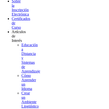
Sobre
la
Inscripción
Electrónica
Certificados
de
Curso
Artículos
de
Interés
Educación
a
Distancia
y
Sistemas
de
Aprendizaje
Cómo
Aprender
un
Idioma
Crear
un
Ambiente
Lingüístico