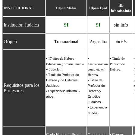
HB
INSTITUCIONAL
Ulpan Mahir
Ulpan Ejad
hebraico.info
Institución Judaica
SI
SI
sin info
Origen
Transnacional
Argentina
sin info
• 17 años de Hebreo:
•
• Título de
•
Educación primaria, media
Escolarización
Pofesor de
•
.
y Superior.
completa en
Hebreo
N
•
Título de Profesor de
Hebreo.
•
Hebreo y de Estudios
•
Título de
•
Requisitos para los
Judaicos.
Profesor de
e
Profesores
• Experiencia mínima 5
Hebreo y
r
años.
Estudios
Judaicos.
• Experiencia
previa.
Cada Nivel de Ulpan
Cada nivel
• C
ursos