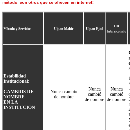
método, con otros que se ofrecen en internet:
HB
Método y Servicios
Ulpan Mahir
Ulpan Ejad
hebraico.info
Estabilidad
Institucional:
Nunca
Nunca
CAMBIOS DE
Nunca cambió
cambió
cambió
NOMBRE
de nombre
de nombre
de nombre
EN LA
INSTITUCIÓN