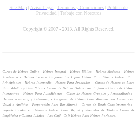
Site Map
|
Aviso Legal
|
Terminos y Condiciones
|
Politica de
Privacidad
|
Trabaje con Nosotros
Copyright © 2007 - 2013. All Rights Reserved.
Cursos de Hebreo Online - Hebreo Integral - Hebreo Bíblico - Hebreo Moderno - Hebreo
Académico -
Hebreo Técnico Profesional -
Ulpan Online Para Olim -
Hebreo Para
Principiantes - Hebreo Intermedio - Hebreo Para Avanzados - Cursos de Hebreo en Linea
Para Adultos y Para Niños - Cursos de Hebreo Online con Profesor - Cursos de Hebreo
Interactivos - Hebreo Para Autodidáctas - Clases de Hebreo Gruaples y Personalizadas -
Hebreo e-learning y B-learning - Programa de Hebreo Para Alumnos con Disminución
Visual o Auditiva - Preparación Para Bar Mitzvah - Cursos de Torah Complementarios -
Soporte Escolar en Hebreo - Hebreo Para Mejiná y Revalidas de Título - Cursos de
Lingüística y Cultura Judaica - Ivrit Café - Café Hebreo Para Hebreo Parlantes.