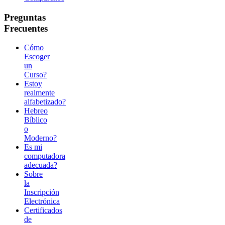
Preguntas
Frecuentes
Cómo
Escoger
un
Curso?
Estoy
realmente
alfabetizado?
Hebreo
Bíblico
o
Moderno?
Es mi
computadora
adecuada?
Sobre
la
Inscripción
Electrónica
Certificados
de