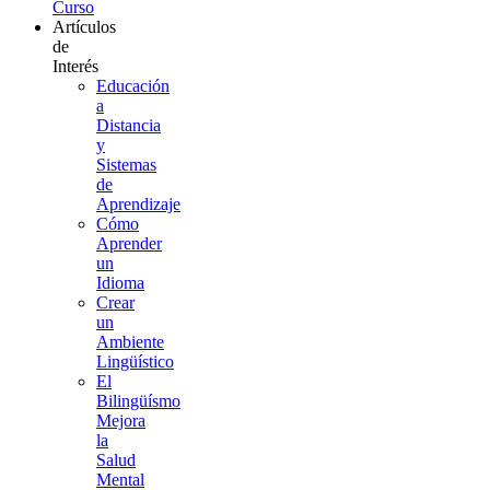
Curso
Artículos
de
Interés
Educación
a
Distancia
y
Sistemas
de
Aprendizaje
Cómo
Aprender
un
Idioma
Crear
un
Ambiente
Lingüístico
El
Bilingüísmo
Mejora
la
Salud
Mental