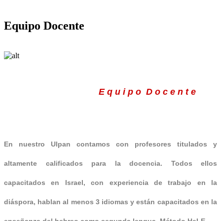
Equipo Docente
E q u i p o D o c e n t e
En nuestro Ulpan contamos con profesores titulados y
altamente calificados para la docencia. Todos ellos
capacitados en Israel, con experiencia de trabajo en la
diáspora, hablan al menos 3 idiomas y están capacitados en la
enseñanza del hebreo como segunda lengua, Método HeLE.