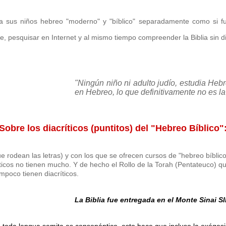
a sus niños hebreo "moderno" y "bíblico" separadamente como si f
e, pesquisar en Internet y al mismo tiempo compreender la Biblia sin dif
"Ningún niño ni adulto judío, estudia Heb
en Hebreo, lo que definitivamente no es l
Sobre los diacríticos (puntitos) del "Hebreo Bíblico"
que rodean las letras) y con los que se ofrecen cursos de "hebreo bíblic
icos no tienen mucho. Y de hecho el Rollo de la Torah (Pentateuco) qu
ampoco tienen diacríticos.
La Biblia fue entregada en el Monte Sinai 
omo toda lengua semita es consonántico, esto hace que incluso la exéges