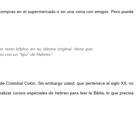
compras
e
n
el
supermercado o
en una cena con
amigos.
Pero puede
texto bíblico en su idioma original, tiene que
 no con un "tipo" de Hebreo
".
s de Cristobal Colón. Sin embargo usted, que pertenece al siglo XX, no
alizar cursos especiales de hebreo para leer la Biblia, lo que precisa