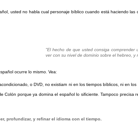
añol
,
usted no habla cual personaje
bíblico
c
uando está
haciendo l
as 
"
El hecho de que usted consiga comprender un 
ver con su nivel de dominio sobre el hebreo, y
spañol ocurre lo mismo. Vea:
e acondicionado, o DVD, no existiam ni en los tiempos bíblicos, ni en lo
de Colón porque ya domina el español lo sificiente. Tampoco precisa re
, profundizar, y refinar el idioma con el tiempo.