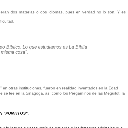
ueran dos materias o dos idiomas, pues en verdad no lo son.
Y es
icultad.
reo Bíblico. Lo que estudiamos es La Bíblia
a misma cosa".
:
o"
en otras instituciones,
fueron en realidad inventados en la Edad
e se lee en la Sinagoga, así como los Pergaminos de las Meguilot, la
.
SIN "PUNTITOS"
is y la lectura a veces varíe de acuerdo a los fonemas originales que