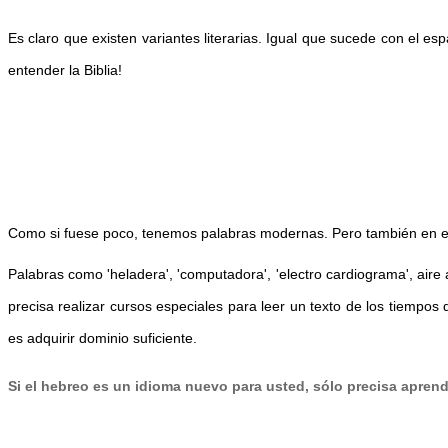
Es
claro que existe
n
variantes liter
a
rias. Igual que
sucede con el esp
entender
l
a B
i
blia!
Como si fuese poco, tenemos palabras modernas. Pero también en e
Palabras como 'heladera', 'computadora', '
electro cardiograma
', air
precisa realizar cursos especiales para leer un texto de los tiempos 
es adquirir dominio suficiente.
Si el hebreo es un idioma nuevo para usted, sólo precisa aprender