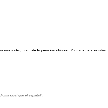
on uno y
otro, o s
i
vale
l
a pena
inscribirseen 2 cursos
para estud
i
ar
idioma igual que
el español
".