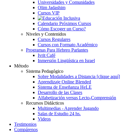
Universidades y Comunidades
Olim Jadashim
Cursos VIP
Calendario Próximos Cursos
Cómo Escoger un Curso?
Niveles y Contenidos
Cursos Regulares
Cursos con Formato Académico
Programas Para Hebreo Parlantes
Ivrit Café
Inmersión Lingüística en Israel
Método
Sistema Pedagógico
Sobre Modalidades a Distancia [clique aquí]
Aprendizaje Online Blended
Sistema de Enseñanza HeLE
Desarrollo de las Clases
Alfabetización versus Lecto-Comprensión
Recursos Didácticos
Multimedias - Aprender Jugando
Salas de Estudio 24 hs.
Videos
Testimonios
Compárenos