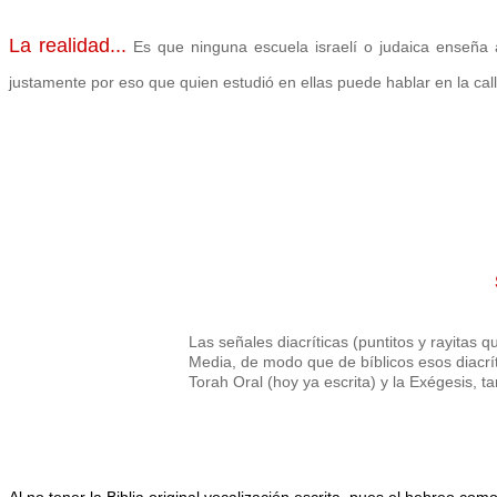
La realidad...
Es que ninguna escuela israelí o judaica enseña 
justamente por eso que quien estudió en ellas puede hablar en la call
Las señales diacríticas (puntitos y rayitas 
Media, de modo que de bíblicos esos diacrít
Torah Oral (hoy ya escrita) y la Exégesis, t
Al no tener la Biblia original vocalización escrita, pues el hebreo c