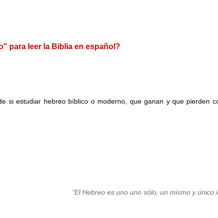
" para leer la Biblia en español?
e si estudiar hebreo
bíblico o moderno, que gana
n
y
que p
i
erde
n c
"El Hebreo es uno uno sólo
,
un mismo y
único 