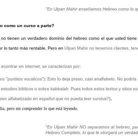
"
En Ulpan Mahir enseñamos Hebreo como lo qu
co como un curso a parte?
s no tienen un verdadero dominio del hebreo como el que usted tiene
por lo tanto más rentable. Pero en
Ulpan Mahir no tenemos clientes, te
econtrar en internet, se caracterizan por:
os "puntitos vocalicos"): Esto lo deja preso, casi analfabeto. No podría 
studios bíblicos o sobre kabbalah. Pues todos estos textos y sitios está
.
uien alfabetizado en español que no pueda leer cursiva?)
ia, pero sin comprender lo que está leyendo.
"En Ulpan Mahir NO separamos al hebreo, pu
Hebreo Completo, lo que le otorgará un verdade