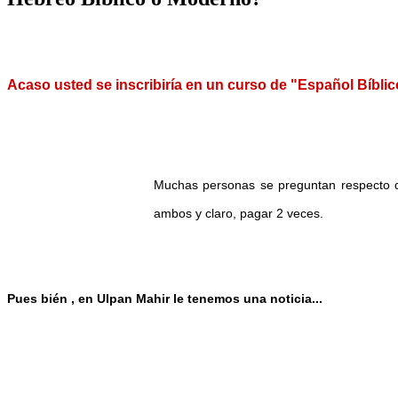
Acaso usted se inscribiría en un curso de "Español Bíblico
Mu
chas personas se preguntan respecto d
ambos
y
claro, pagar 2 ve
c
es.
P
ues bién
, e
n
Ulpan Mahir le te
ne
mos u
n
a not
i
cia...