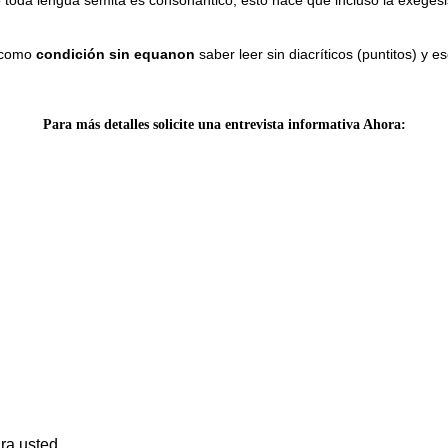
e como
condición sin equanon
saber leer sin diacríticos (puntitos) 
Para más detalles solicite una entrevista informativa Ahora:
ra usted.