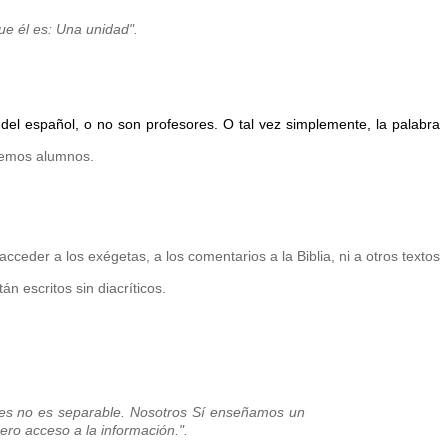
e él es: Una unidad
".
 del español,
o no son profesores
. O tal vez simplemente, la palabra
nemos alumnos.
acceder a los exégetas, a los comentarios a la Biblia, ni a otros textos
n escritos sin diacríticos.
es no es separable. Nosotros Sí enseñamos un
ro acceso a la información.".