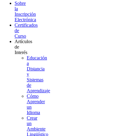
Sobre
la
Inscripción
Electrónica
Certificados
de
Curso
Artículos
de
Interés
Educación
a
Distancia
y
Sistemas
de
Aprendizaje
Cómo
Aprender
un
Idioma
Crear
un
Ambiente
Lingüístico