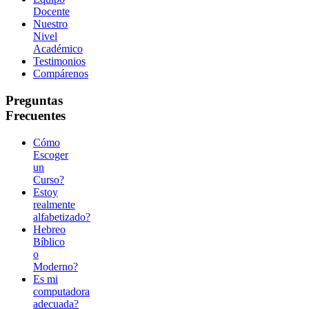
Docente
Nuestro
Nivel
Académico
Testimonios
Compárenos
Preguntas
Frecuentes
Cómo
Escoger
un
Curso?
Estoy
realmente
alfabetizado?
Hebreo
Bíblico
o
Moderno?
Es mi
computadora
adecuada?